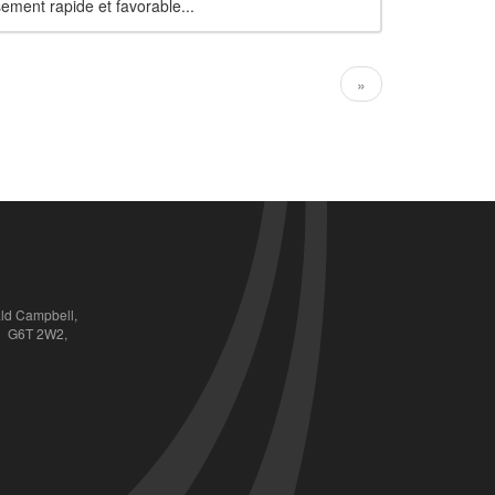
ment rapide et favorable...
»
ald Campbell,
QC  G6T 2W2,