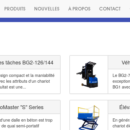
PRODUITS
NOUVELLES
À PROPOS
CONTACT
des tâches BG2-126/144
Véh
ign compact et la maniabilité
Le BG2-72
c les attributs d'un chariot
exception
ltat est une...
BG1 avec 
LoMaster "S" Series
Élév
 d'une dalle en béton est trop
En généra
 de quai semi-portatif
chariot é