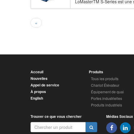
LoMasterTM S-Series est une so
«
Acceuil
Produits
Nouvelles
Tous les produits
Appel de service
Chariot Élévateur
À propos
Équipement de quai
English
Portes industrielles
Produits industriels
Trouver ce que vous chercher
Médias Sociaux
Facebook
Li
Chercher