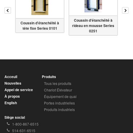
Reculer
Ava
Coussin d'étanchéité à
Coussin d'étanchéité à
Cou
ues
rideau en mousse Series
tête fixe Series 0101
tête
0251
Acceuil
Produits
Nouvelles
Tous les produits
Appel de service
Chariot Élévateur
À propos
Équipement de quai
English
Portes industrielles
Produits industriels
Siège social
Téléphone
1-800-867-6515
sans
Téléphone
514-631-6515