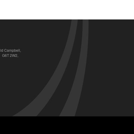
ald Campbell,
QC  G6T 2W2,