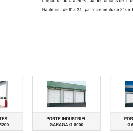
Largeurs : de 4' à 29' 6", par incréments de 1"
Hauteurs : de 6' à 24', par incréments de 3" de
TES
PORTE INDUSTRIEL
POR
5200
GARAGA G-8000
GA