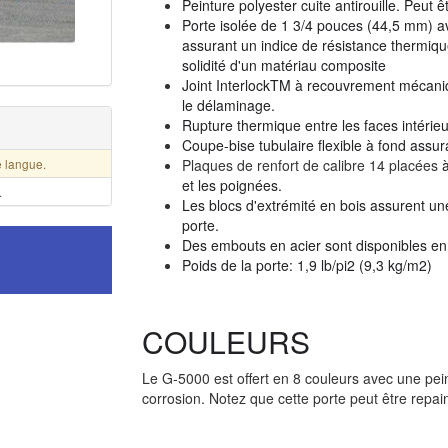
Peinture polyester cuite antirouille. Peut ê
Porte isolée de 1 3/4 pouces (44,5 mm) a
assurant un indice de résistance thermiq
solidité d'un matériau composite
Joint InterlockTM à recouvrement mécaniqu
le délaminage.
Rupture thermique entre les faces intérieu
Coupe-bise tubulaire flexible à fond assura
e langue.
Plaques de renfort de calibre 14 placées
à
et les poignées.
.
Les blocs d'extrémité en bois assurent une
porte.
Des embouts en acier sont disponibles en
Poids de la porte: 1,9 lb/pi2 (9,3 kg/m2)
COULEURS
Le G-5000 est offert en 8 couleurs avec une pein
corrosion. Notez que cette porte peut être repain