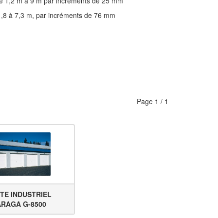
 de 1,2 m à 9 m par incréments de 25 mm
 1,8 à 7,3 m, par incréments de 76 mm
Page
1
/
1
TE INDUSTRIEL
RAGA G-8500