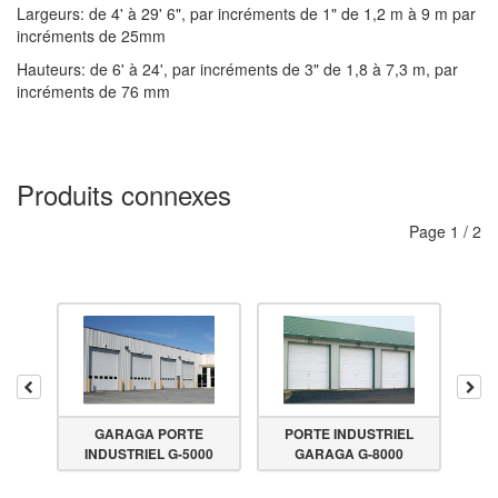
Largeurs: de 4' à 29' 6", par incréments de 1" de 1,2 m à 9 m par
incréments de 25mm
Hauteurs: de 6' à 24', par incréments de 3" de 1,8 à 7,3 m, par
incréments de 76 mm
Produits connexes
Page
1
/
2
Reculer
Ava
EL
GARAGA PORTE
PORTE INDUSTRIEL
P
0
INDUSTRIEL G-5000
GARAGA G-8000